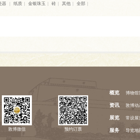
瓷器
|
纸质
|
金银珠玉
|
砖
|
其他
|
全部
|
概览
博物馆
资讯
敦博动
展览
常设展
敦博微信
预约订票
服务
导览地