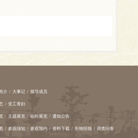
简介
/
大事记
/
领导成员
态
/
党工青妇
览
/
主题展览
/
临时展览
/
通知公告
图
/
参观须知
/
参观预约
/
资料下载
/
失物招领
/
调查问卷