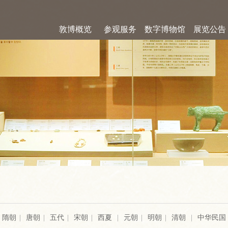
敦博概览
参观服务
数字博物馆
展览公告
隋朝
|
唐朝
|
五代
|
宋朝
|
西夏
|
元朝
|
明朝
|
清朝
|
中华民国