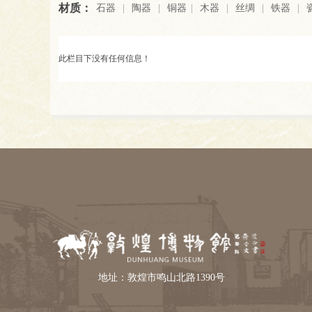
材质：
石器
|
陶器
|
铜器
|
木器
|
丝绸
|
铁器
|
此栏目下没有任何信息！
地址：敦煌市鸣山北路1390号