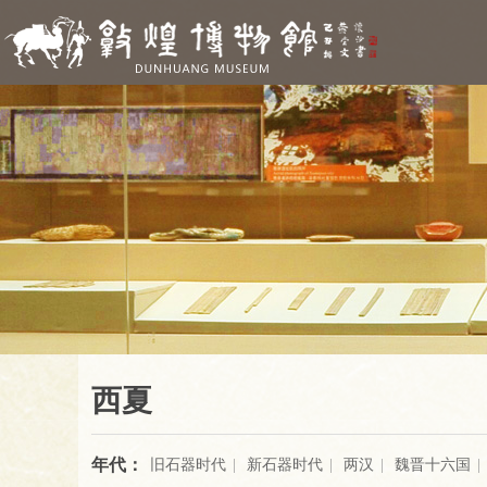
西夏
年代：
旧石器时代
|
新石器时代
|
两汉
|
魏晋十六国
|