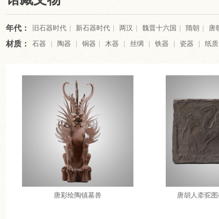
年代：
旧石器时代
|
新石器时代
|
两汉
|
魏晋十六国
|
隋朝
|
唐
材质：
石器
|
陶器
|
铜器
|
木器
|
丝绸
|
铁器
|
瓷器
|
纸质
唐彩绘陶镇墓兽
唐胡人牵驼图