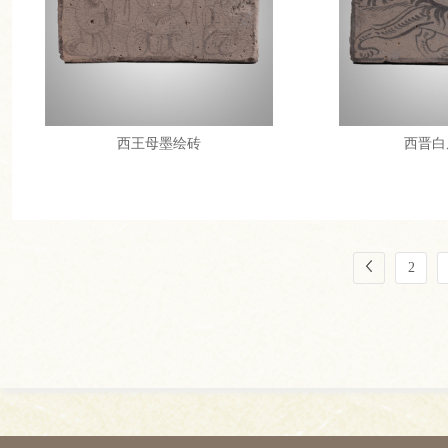
西王母墨绘砖
西晋白
2