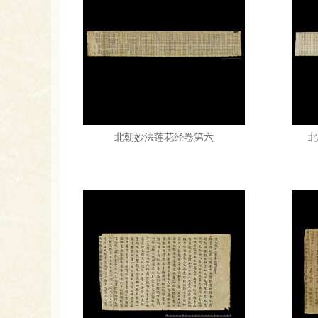
北朝妙法莲花经卷第六
北