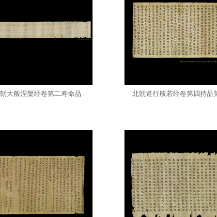
朝大般涅槃经卷第二寿命品
北朝道行般若经卷第四持品