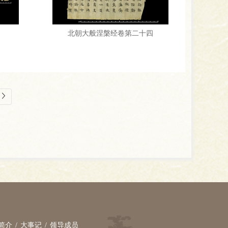
北朝大般涅槃经卷第二十四
简介
/
大事记
/
领导成员