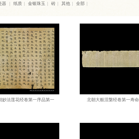
瓷器
|
纸质
|
金银珠玉
|
砖
|
其他
|
全部
|
朝妙法莲花经卷第一序品第一
北朝大般涅槃经卷第一寿命