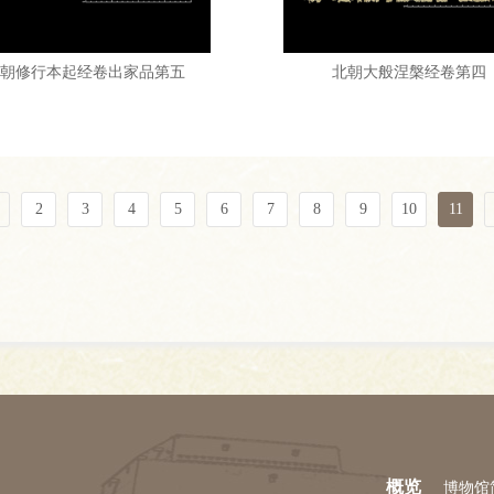
朝修行本起经卷出家品第五
北朝大般涅槃经卷第四
2
3
4
5
6
7
8
9
10
11
概览
博物馆