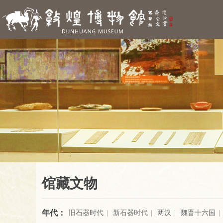
馆藏文物
年代：
旧石器时代
|
新石器时代
|
两汉
|
魏晋十六国
|