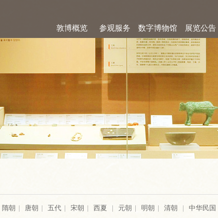
敦博概览
参观服务
数字博物馆
展览公告
隋朝
|
唐朝
|
五代
|
宋朝
|
西夏
|
元朝
|
明朝
|
清朝
|
中华民国