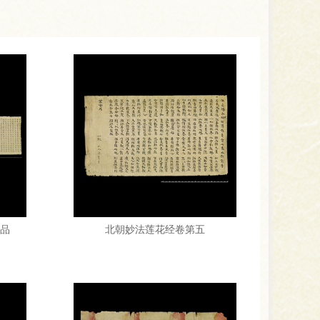
品
北朝妙法莲花经卷第五