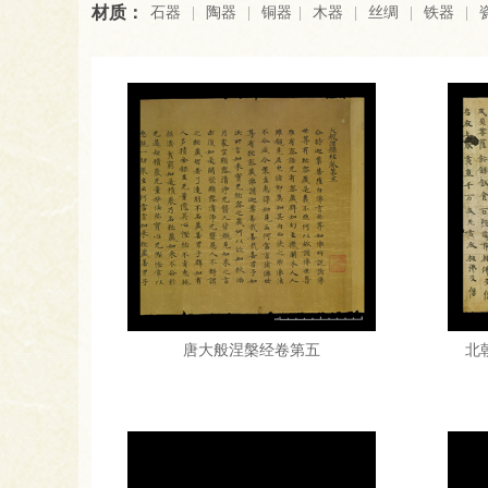
材质：
石器
|
陶器
|
铜器
|
木器
|
丝绸
|
铁器
|
唐大般涅槃经卷第五
北