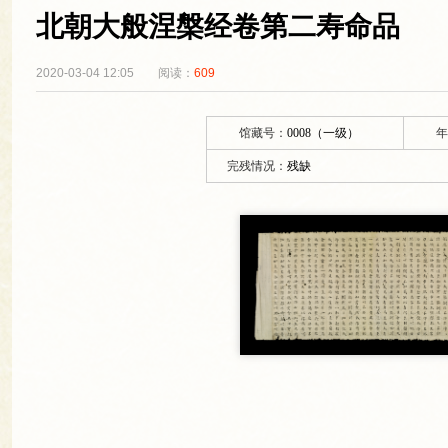
北朝大般涅槃经卷第二寿命品
2020-03-04 12:05
阅读：
609
馆藏号：
0008（一级）
年
完残情况：
残缺