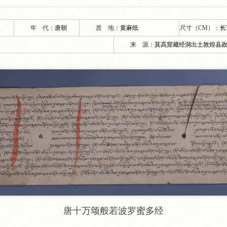
年 代：
唐朝
质 地：
黄麻纸
尺寸（CM）：
长7
来 源：
莫高窟藏经洞出土敦煌县
唐十万颂般若波罗蜜多经