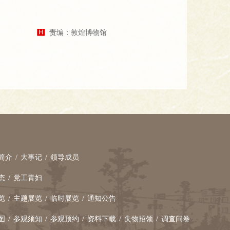
责编：敦煌博物馆
简介
/
大事记
/
领导成员
态
/
党工青妇
览
/
主题展览
/
临时展览
/
通知公告
图
/
参观须知
/
参观预约
/
资料下载
/
失物招领
/
调查问卷