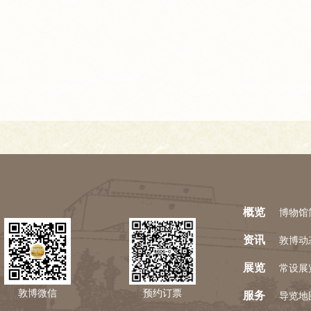
概览
博物馆
资讯
敦博动
展览
常设展
敦博微信
预约订票
服务
导览地