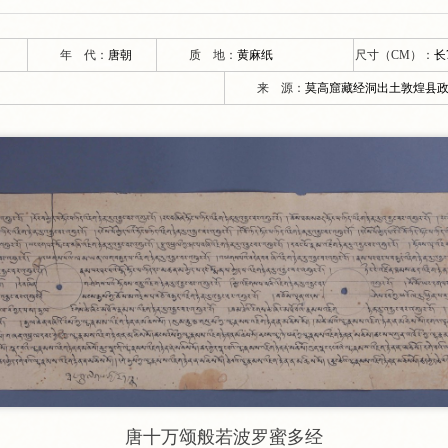
年 代：
唐朝
质 地：
黄麻纸
尺寸（CM）：
长7
来 源：
莫高窟藏经洞出土敦煌县
唐十万颂般若波罗蜜多经