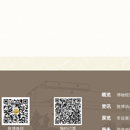
概览
博物馆
资讯
敦博动
展览
常设展
敦博微信
预约订票
服务
导览地