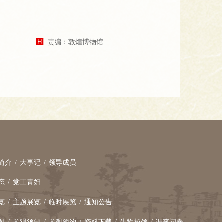
责编：敦煌博物馆
简介
/
大事记
/
领导成员
态
/
党工青妇
览
/
主题展览
/
临时展览
/
通知公告
图
/
参观须知
/
参观预约
/
资料下载
/
失物招领
/
调查问卷