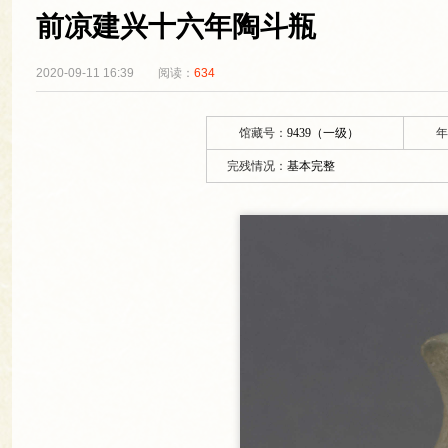
前凉建兴十六年陶斗瓶
2020-09-11 16:39
阅读：
634
馆藏号：
9439（一级）
年
完残情况：
基本完整