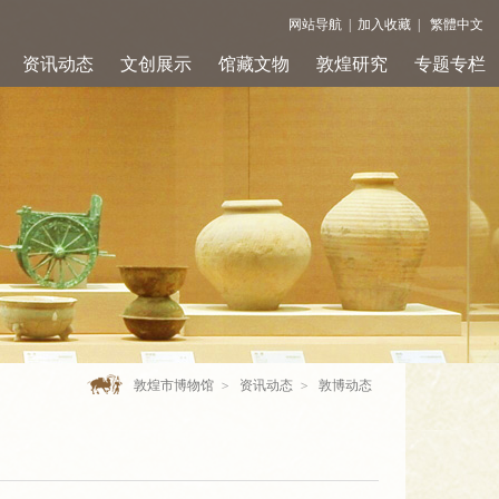
网站导航
|
加入收藏
|
繁體中文
资讯动态
文创展示
馆藏文物
敦煌研究
专题专栏
敦煌市博物馆
>
资讯动态
>
敦博动态