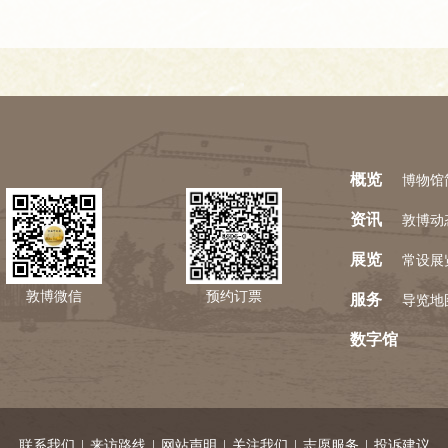
概览
博物馆
资讯
敦博动
展览
常设展
敦博微信
预约订票
服务
导览地
数字馆
联系我们
|
来访路线
|
网站声明
|
关注我们
|
志愿服务
|
投诉建议