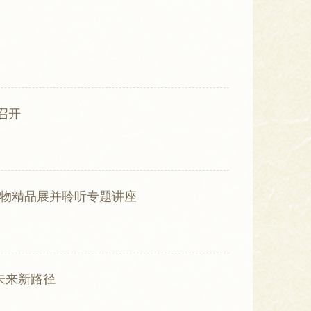
召开
文物精品展并聆听专题讲座
馆未来新路径