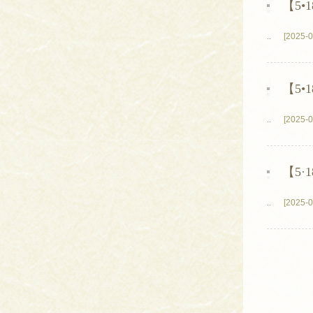
【5
..
[2025-0
【5
..
[2025-0
【5
..
[2025-0