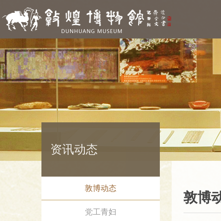
资讯动态
敦博动态
敦博
党工青妇