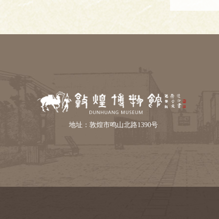
地址：敦煌市鸣山北路1390号