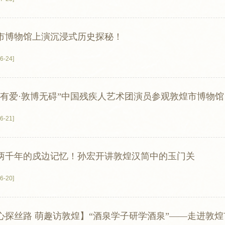
市博物馆上演沉浸式历史探秘！
6-24]
路有爱·敦博无碍”中国残疾人艺术团演员参观敦煌市博物馆
6-21]
两千年的戍边记忆！孙宏开讲敦煌汉简中的玉门关
6-20]
心探丝路 萌趣访敦煌】“酒泉学子研学酒泉”——走进敦