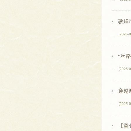
敦煌
..
[2025-0
“丝
..
[2025-0
穿越
..
[2025-0
【童