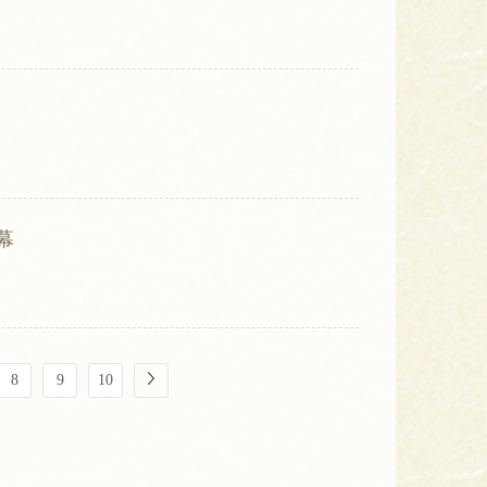
​
8
9
10