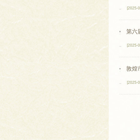
..
[2025-0
第六
..
[2025-0
敦煌市
..
[2025-0