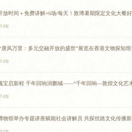
开放时间＋免费讲解×6场/每天！敦博暑期限定文化大餐
7-23]
∣“唐风万里：多元交融开放的盛世”展览在香港文物探知馆
7-23]
瑰宝启新程 千年回响润鹏城——“千年回响—敦煌文化艺
7-23]
博物馆举办专题讲座赋能社会讲解员 共探丝路文化传播新
7-23]