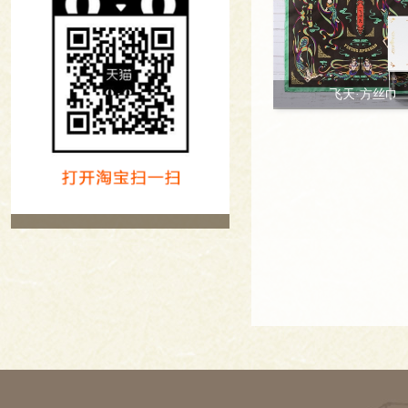
飞天·方丝巾